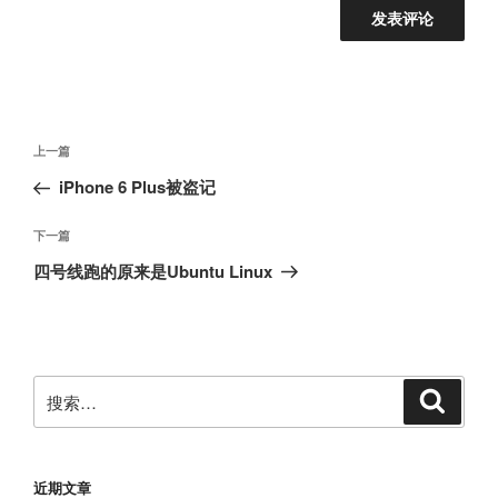
文
上
上一篇
章
一
iPhone 6 Plus被盗记
导
篇
航
文
下
下一篇
章
一
四号线跑的原来是Ubuntu Linux
篇
文
章
搜
搜
索
索：
近期文章