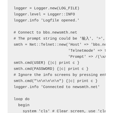
logger = Logger.new(LOG_FILE)

logger.level = Logger::INFO

logger.info 'Logfile opened.'

# Connect to bbs.newsmth.net

# The prompt string could be '输入', '>', '
smth = Net::Telnet::new('Host' => 'bbs.newsm
                        'Telnetmode' => fals
                        'Prompt' => /(\xA1\x
smth.cmd(USER) {|c| print c }

smth.cmd(PASSWORD) {|c| print c }

# Ignore the info screens by pressing enter

smth.cmd("\n\n\n\n\n") {|c| print c }

logger.info 'Connected to newsmth.net'

loop do

  begin

    system 'cls' # Clear screen, use 'clear'