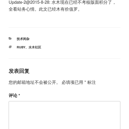
Update-2@2015-8-28: 水木现在已经不考核版面积分了，
全看站务心情。此文已经木有价值罗。
分
技术闲杂
类
标
RUBY
、
水木社区
签
发表回复
您的邮箱地址不会被公开。
必填项已用
*
标注
评论
*