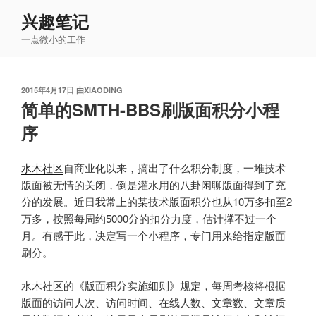
跳
兴趣笔记
至
一点微小的工作
内
容
发
2015年4月17日
由
XIAODING
布
简单的SMTH-BBS刷版面积分小程
于
序
水木社区
自商业化以来，搞出了什么积分制度，一堆技术
版面被无情的关闭，倒是灌水用的八卦闲聊版面得到了充
分的发展。近日我常上的某技术版面积分也从10万多扣至2
万多，按照每周约5000分的扣分力度，估计撑不过一个
月。有感于此，决定写一个小程序，专门用来给指定版面
刷分。
水木社区的《版面积分实施细则》规定，每周考核将根据
版面的访问人次、访问时间、在线人数、文章数、文章质