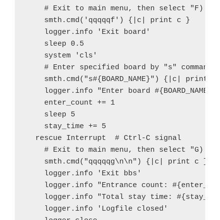
    # Exit to main menu, then select "F) Fav
    smth.cmd('qqqqqf') {|c| print c }

    logger.info 'Exit board'

    sleep 0.5

    system 'cls'

    # Enter specified board by "s" command i
    smth.cmd("s#{BOARD_NAME}") {|c| print c 
    logger.info "Enter board #{BOARD_NAME}"

    enter_count += 1

    sleep 5

    stay_time += 5

  rescue Interrupt  # Ctrl-C signal

    # Exit to main menu, then select "G) Exi
    smth.cmd("qqqqqg\n\n") {|c| print c }

    logger.info 'Exit bbs'

    logger.info "Entrance count: #{enter_cou
    logger.info "Total stay time: #{stay_tim
    logger.info 'Logfile closed'
