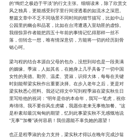
的“绚烂之极趋于平淡”的行文主张。细细读来，除了欣赏文
风之独具，更能感受到字里行间浸透着的如流水之深思。
整篇文章中不乏不同场景不同时间的细节描写，比如中山
公园里的幽会和品茗，比如在台湾遭遇入室劫匪的虚惊。
我很惊异作者能把四五十年前的事情记忆得那样一丝不
落，但转念一想，唯有情深意切，方能将一切的经历刻骨
铭心呵。
梁与程的结合本源自父母的包办，没想到却也是一段美满
的姻缘。季淑，人如其名，在她身上几乎具备了一切中国
女性的美德。勤劳、温柔、贤淑，识得大体，每每在关键
时刻能帮梁实秋作出重要决择。在步入老年之后，更是对
梁实秋悉心照料。我还记得文中写到程季淑在梁实秋生日
里写给他的祝词：“明年是你的本命年，我写一笔虎，祝你
寿绵绵。我不要你风生虎啸，我愿你老来无事饱加餐。”这
是朴素却最沉甸甸的期望，忆到此事梁实秋不无感慨地说
“无事”“加餐”谈何容易！我但愿能不辜负她的愿望！
也正是程季淑的全力支持，梁实秋才得以在晚年完成沙翁