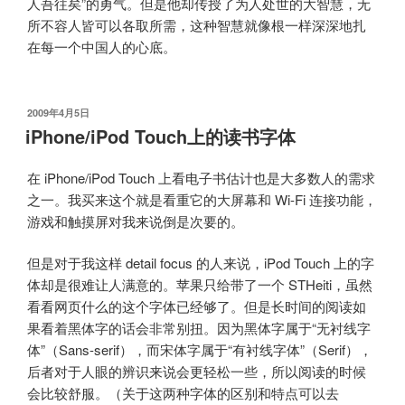
人吾往矣”的勇气。但是他却传授了为人处世的大智慧，无
所不容人皆可以各取所需，这种智慧就像根一样深深地扎
在每一个中国人的心底。
发
2009年4月5日
布
iPhone/iPod Touch上的读书字体
于
在 iPhone/iPod Touch 上看电子书估计也是大多数人的需求
之一。我买来这个就是看重它的大屏幕和 Wi-Fi 连接功能，
游戏和触摸屏对我来说倒是次要的。
但是对于我这样 detail focus 的人来说，iPod Touch 上的字
体却是很难让人满意的。苹果只给带了一个 STHeiti，虽然
看看网页什么的这个字体已经够了。但是长时间的阅读如
果看着黑体字的话会非常别扭。因为黑体字属于“无衬线字
体”（Sans-serif），而宋体字属于“有衬线字体”（Serif），
后者对于人眼的辨识来说会更轻松一些，所以阅读的时候
会比较舒服。（关于这两种字体的区别和特点可以去