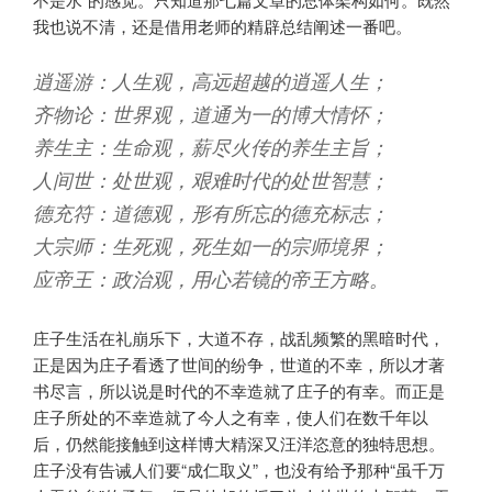
我也说不清，还是借用老师的精辟总结阐述一番吧。
逍遥游：人生观，高远超越的逍遥人生；
齐物论：世界观，道通为一的博大情怀；
养生主：生命观，薪尽火传的养生主旨；
人间世：处世观，艰难时代的处世智慧；
德充符：道德观，形有所忘的德充标志；
大宗师：生死观，死生如一的宗师境界；
应帝王：政治观，用心若镜的帝王方略。
庄子生活在礼崩乐下，大道不存，战乱频繁的黑暗时代，
正是因为庄子看透了世间的纷争，世道的不幸，所以才著
书尽言，所以说是时代的不幸造就了庄子的有幸。而正是
庄子所处的不幸造就了今人之有幸，使人们在数千年以
后，仍然能接触到这样博大精深又汪洋恣意的独特思想。
庄子没有告诫人们要“成仁取义”，也没有给予那种“虽千万