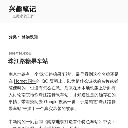
跳
兴趣笔记
至
一点微小的工作
内
容
分类：
格物致知
发
2009年10月30日
布
珠江路糖果车站
于
南京地铁有一个“珠江路糖果车站”。最早看到这个名称还是
在
Hornet 同学
的 QQ 资料上，以为是什么游戏的名称或者
随便叫的，也没有怎么在意。后来在水木地铁版上听到有
人讨论南京地铁珠江路糖果车站，才知道这是的确存在的
事情。带着疑问去 Google 搜索一番，于是知道“珠江路糖
果车站”来源于一个真实温馨的故事。
中新网的一则新闻
《南京地铁打造首个特色车站》
中说：