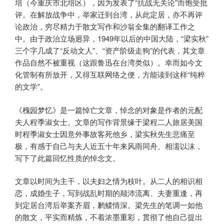
培（今重庆市北培区），因为发表了“抗战无关论”而饱受批
评。在解放战争中，举家迁到台湾，从此定居，亦不再评
论政治，穷尽精力于散文写作和沙翁全集的翻译工作之
中。由于政治立场迥异，1949年以后的中国大陆，“梁实秋”
三个字几成了“反动文人”、“资产阶级走狗”的代表，其文章
作品自然不被重视（这跟鲁迅在台湾类似）。幸而如今文
化管制有所放开，又得互联网络之便，方能读到这样“纯粹
的文学”。
《槐园梦忆》是一篇悼亡文章，悼念的对象是作者的元配
夫人程季淑女士。文章的写作背景缘于梁程二人旅居美国
时程季淑女士因意外事故客死他乡，梁实秋先生悲痛至
极，有感于自己与夫人近五十年来风雨同舟、相濡以沫，
写下了此篇回忆性质的悼念文。
文章以时间为主干，以夫妇之情为枝叶。从二人的相识相
恋，成婚生子，写到战乱时期的颠沛流离、夫妻重逢，再
到定居台湾后举案齐眉，鹣鲽情深。梁先生的笔调一如他
的散文，平实而精炼，不着浓墨重彩，贯彻了他自己提出