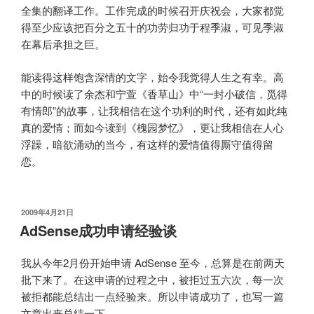
全集的翻译工作。工作完成的时候召开庆祝会，大家都觉
得至少应该把百分之五十的功劳归功于程季淑，可见季淑
在幕后承担之巨。
能读得这样饱含深情的文字，始令我觉得人生之有幸。高
中的时候读了余杰和宁萱《香草山》中“一封小破信，觅得
有情郎”的故事，让我相信在这个功利的时代，还有如此纯
真的爱情；而如今读到《槐园梦忆》，更让我相信在人心
浮躁，暗欲涌动的当今，有这样的爱情值得厮守值得留
恋。
发
2009年4月21日
布
AdSense成功申请经验谈
于
我从今年2月份开始申请 AdSense 至今，总算是在前两天
批下来了。在这申请的过程之中，被拒过五六次，每一次
被拒都能总结出一点经验来。所以申请成功了，也写一篇
文章出来总结一下。