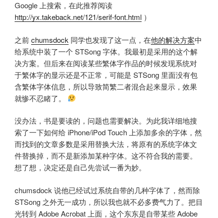
Google 上搜索，在此推荐阅读
http://yx.takeback.net/121/serif-font.html
）
之前
chumsdock
同学也发现了这一点，在
他的解决方案
中
给系统中装了一个 STSong 字体。我最初是采用的这个解
决方案。但后来在阅读某些繁体字作品的时候发现系统对
于繁体字的显示还是不正常，可能是 STSong 里面没有包
含繁体字体信息，所以导致简繁二者混合起来显示，效果
就惨不忍睹了。
没办法，书是要读的，问题也需要解决。为此我详细地搜
索了一下如何给 iPhone/iPod Touch 上添加多余的字体，然
而找到的文章多数是采用替换大法，将原有的系统字体文
件替换掉，而不是新添加某种字体。这不符合我的需要。
想了想，决定还是自己先尝试一番为妙。
chumsdock 说他已经试过系统自带的几种字体了，然而除
STSong 之外无一成功，所以我也就不必多费气力了。把目
光转到 Adobe Acrobat 上面，这个东东是自带某些 Adobe