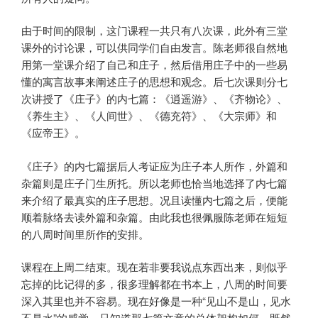
由于时间的限制，这门课程一共只有八次课，此外有三堂
课外的讨论课，可以供同学们自由发言。陈老师很自然地
用第一堂课介绍了自己和庄子，然后借用庄子中的一些易
懂的寓言故事来阐述庄子的思想和观念。后七次课则分七
次讲授了《庄子》的内七篇：《逍遥游》、《齐物论》、
《养生主》、《人间世》、《德充符》、《大宗师》和
《应帝王》。
《庄子》的内七篇据后人考证应为庄子本人所作，外篇和
杂篇则是庄子门生所托。所以老师也恰当地选择了内七篇
来介绍了最真实的庄子思想。况且读懂内七篇之后，便能
顺着脉络去读外篇和杂篇。由此我也很佩服陈老师在短短
的八周时间里所作的安排。
课程在上周二结束。现在若非要我说点东西出来，则似乎
忘掉的比记得的多，很多理解都在书本上，八周的时间要
深入其里也并不容易。现在好像是一种“见山不是山，见水
不是水”的感觉。只知道那七篇文章的总体架构如何。既然