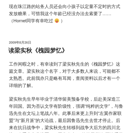
现在珠江路的站务人员还会向小孩子以定量不定时的方式
发放糖果，可惜我这个年龄已经没办法去索要了……
（Hornet同学有幸吃过
）
发
2009年8月26日
布
读梁实秋《槐园梦忆》
于
工作闲暇之时，有幸读到了梁实秋先生的《槐园梦忆》这
篇文章。梁实秋这个名字，对于大多数人来说，可能都不
太熟悉。此前我亦只是略有耳闻，查阅资料以后才有一个
详细的了解。
梁实秋先生早年毕业于清华留美预备学校，后赴美深造三
年回国。因为否认文学有阶级性，强调“纯粹的文学”，与鲁
迅先生在文坛上笔战八年。此事后来更上升到“左翼作家联
盟”与“新月派”的大论战，最后因鲁迅先生去世才停止。后
来在抗日战争中，梁实秋先生转移到战争大后方的四川北