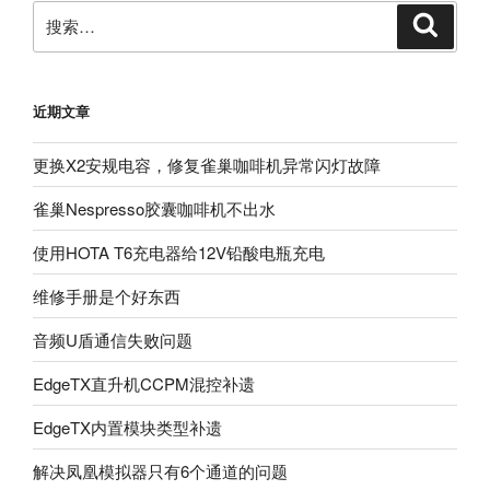
搜
搜
索
索：
近期文章
更换X2安规电容，修复雀巢咖啡机异常闪灯故障
雀巢Nespresso胶囊咖啡机不出水
使用HOTA T6充电器给12V铅酸电瓶充电
维修手册是个好东西
音频U盾通信失败问题
EdgeTX直升机CCPM混控补遗
EdgeTX内置模块类型补遗
解决凤凰模拟器只有6个通道的问题