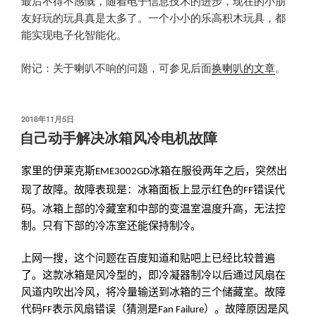
最后不得不感慨，随着电子信息技术的进步，现在的小朋
友好玩的玩具真是太多了。一个小小的乐高积木玩具，都
能实现电子化智能化。
附记：关于喇叭不响的问题，可参见后面
换喇叭的文章
。
发
2018年11月5日
布
自己动手解决冰箱风冷电机故障
于
家里的伊莱克斯
冰箱在服役两年之后，突然出
EME3002GD
现了故障。故障表现是：冰箱面板上显示红色的
错误代
FF
码。冰箱上部的冷藏室和中部的变温室温度升高，无法控
制。只有下部的冷冻室还能保持制冷。
上网一搜，这个问题在百度知道和贴吧上已经比较普遍
了。这款冰箱是风冷型的，即冷凝器制冷以后通过风扇在
风道内吹出冷风，将冷量输送到冰箱的三个储藏室。故障
代码
表示风扇错误（猜测是
）。故障原因是风
FF
Fan Failure