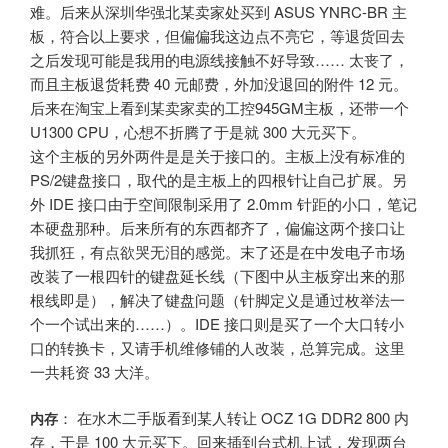
难。后来从深圳华强北某卖家处买到 ASUS YNRC-BR 主
板，符合以上要求，但偏偏我这边点不亮它，等退货回去
之后发现可能是我用的电源线接触不好导致…… 太丧了，
而且主板退货耗费 40 元邮费，外加没退回的附件 12 元。
后来在淘宝上看到某卖家卖的工控945GM主板，还带一个
U1300 CPU，心想不折腾了于是就 300 大元买下。
这个主板的另外两件是是关于接口的。主板上没有标准的
PS/2键盘接口，取代的是主板上的四根针让自己扩展。另
外 IDE 接口由于空间限制采用了 2.0mm 针距的小口，笔记
本硬盘那种。后来所有的东西都齐了，偏偏这两个接口让
我抓狂，有点欲哭无泪的感觉。末了还是在中发电子市场
改装了一根四针的键盘延长线（下图中从主板穿出来的那
根线即是），解决了键盘问题（针脚定义是通过枚举法一
个一个试出来的……）。IDE 接口则是买了一个大口转小
口的转换卡，又请手机维修铺的人改装，总算完成。这里
一共耗资 33 大洋。
： 在水木二手版看到某人转让 OCZ 1G DDR2 800 内
内存
存，于是 100 大元买下。回来插到台式机上试，发现两台