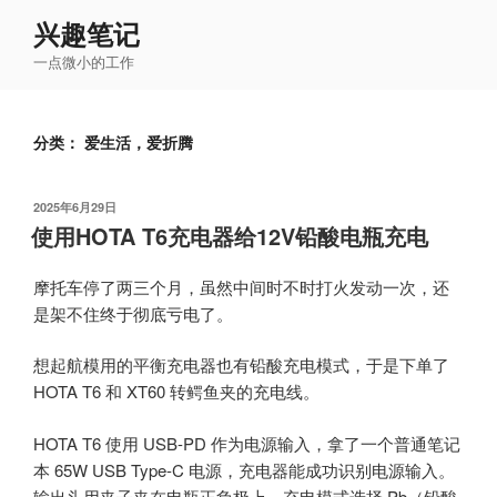
跳
兴趣笔记
至
一点微小的工作
内
容
分类：
爱生活，爱折腾
发
2025年6月29日
布
使用HOTA T6充电器给12V铅酸电瓶充电
于
摩托车停了两三个月，虽然中间时不时打火发动一次，还
是架不住终于彻底亏电了。
想起航模用的平衡充电器也有铅酸充电模式，于是下单了
HOTA T6 和 XT60 转鳄鱼夹的充电线。
HOTA T6 使用 USB-PD 作为电源输入，拿了一个普通笔记
本 65W USB Type-C 电源，充电器能成功识别电源输入。
输出头用夹子夹在电瓶正负极上。充电模式选择 Pb（铅酸