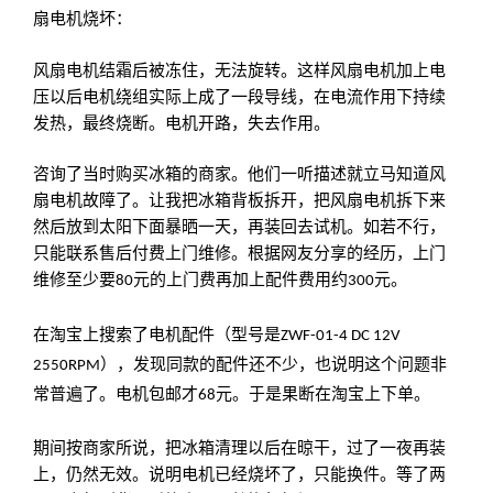
扇电机烧坏：
风扇电机结霜后被冻住，无法旋转。这样风扇电机加上电
压以后电机绕组实际上成了一段导线，在电流作用下持续
发热，最终烧断。电机开路，失去作用。
咨询了当时购买冰箱的商家。他们一听描述就立马知道风
扇电机故障了。让我把冰箱背板拆开，把风扇电机拆下来
然后放到太阳下面暴晒一天，再装回去试机。如若不行，
只能联系售后付费上门维修。根据网友分享的经历，上门
维修至少要
元的上门费再加上配件费用约
元。
80
300
在淘宝上搜索了电机配件（型号是
ZWF-01-4 DC 12V
），发现同款的配件还不少，也说明这个问题非
2550RPM
常普遍了。电机包邮才
元。于是果断在淘宝上下单。
68
期间按商家所说，把冰箱清理以后在晾干，过了一夜再装
上，仍然无效。说明电机已经烧坏了，只能换件。等了两