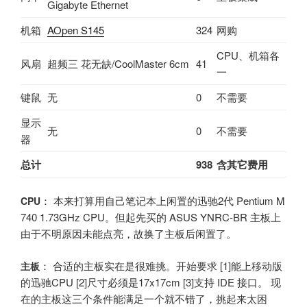
Gigabyte Ethernet
机箱
AOpen S145
324
网购
CPU、机箱各
风扇
超频三 花无缺/CoolMaster 6cm
41
一
键鼠
无
0
不需要
显示
无
0
不需要
器
总计
938
含其它费用
： 本来打算用自己笔记本上闲置的迅驰2代 Pentium M
CPU
740 1.73GHz CPU。但起先买的 ASUS YNRC-BR 主板上
由于不明原因未能点亮，故换了主板后闲置了。
： 合适的主板实在是很难挑。开始要求 [1]能上移动版
主板
的迅驰CPU [2]尺寸必须是17x17cm [3]支持 IDE 接口。 现
在的主板这三个条件能满足一个就不错了，挑起来太困