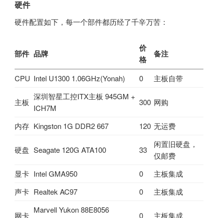
硬件
硬件配置如下，每一个部件都历经了千辛万苦：
价
部件
品牌
备注
格
CPU
Intel U1300 1.06GHz(Yonah)
0
主板自带
深圳智星工控ITX主板 945GM +
主板
300
网购
ICH7M
内存
Kingston 1G DDR2 667
120
无运费
闲置旧硬盘，
硬盘
Seagate 120G ATA100
33
仅邮费
显卡
Intel GMA950
0
主板集成
声卡
Realtek AC97
0
主板集成
Marvell Yukon 88E8056
网卡
0
主板集成