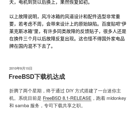
天，电机到货以后换上，果然恢复如初。
以上故障说明，风冷冰箱的风道设计和配件选型非常重
要，若考虑不周，会带来设计上的原始缺陷。百度贴吧“伊
莱克斯冰箱”里，有许多同类故障的反馈贴子，很多人还是
在换件三个月以后故障反复出现。这也怪不得国外家电品
牌在国内混不下去了。
发
2010年9月15日
布
FreeBSD下载机达成
于
折腾了两个星期，终于通过 DIY 方式搭建了一台迷你主
机。系统目前是
FreeBSD 8.1-RELEASE
，跑着 mldonkey
和 samba 服务，专司下载共享之职。