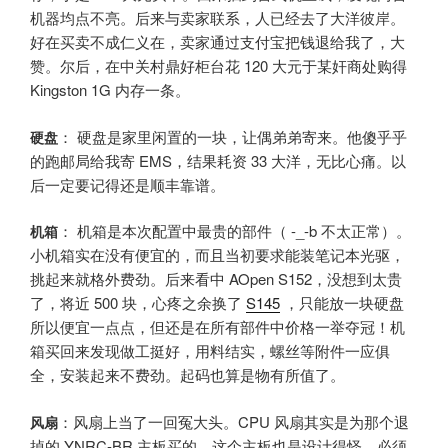
机器均点不亮。后来与卖家联系，人已经去了大洋彼岸。
好在买卖不成仁义在，卖家通过支付宝把钱退给我了，大
赞。尔后，在中关村鼎好柜台花 120 大元于某奸商处购得
Kingston 1G 内存一条。
： 硬盘是家里闲置的一块，让偶弟弟寄来。他傻乎乎
硬盘
的跑邮局给我寄 EMS，结果耗资 33 大洋，无比心痛。以
后一定要记得还是顺丰靠谱。
： 机箱是本次配置中最贵的部件（ -_-b 不太正常）。
机箱
小机箱实在没有便宜的，而且当初要求能装笔记本光驱，
挑起来就格外费劲。后来看中 AOpen S152，没想到太贵
了，将近 500 块，心疼之余换了
S145
，只能放一块硬盘
所以便宜一点点，但还是在所有部件中价格一举夺冠！机
箱买回来发现做工挺好，用料结实，螺丝等附件一应俱
全，安装起来不费劲。起码也算是物有所值了。
：风扇上当了一回冤大头。CPU 风扇其实是为那个退
风扇
掉的 YNRC-BR 主板买的。这个主板也是设计得怪，必须