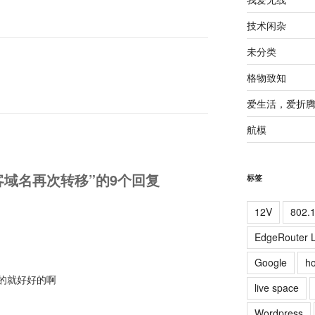
技术闲杂
未分类
格物致知
爱生活，爱折
航模
博客域名再次转移”的9个回复
标签
12V
802.
EdgeRouter L
Google
ho
的就好好的啊
live space
Wordpress