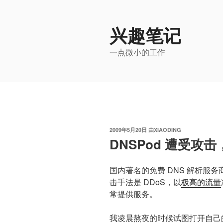
跳
至
兴趣笔记
内
容
一点微小的工作
发
2009年5月20日
由
XIAODING
布
DNSPod 遭受攻
于
国内著名的免费 DNS 解析服务
击手法是 DDoS，以
极高的流量
常提供服务。
我凌晨熬夜的时候试图打开自己