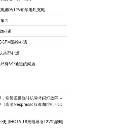
6充电器给12V铅酸电瓶充电
好东西
败问题
机CCPM混控补遗
模块类型补遗
只有6个通道的问题
容，修复雀巢咖啡机异常闪灯故障 –
在《
雀巢Nespresso胶囊咖啡机不出
《
使用HOTA T6充电器给12V铅酸电