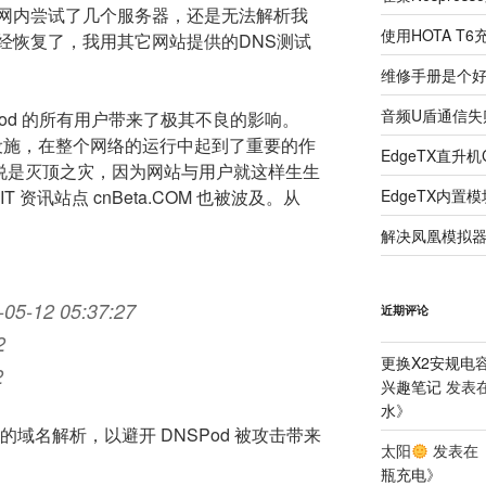
网内尝试了几个服务器，还是无法解析我
使用HOTA T
经恢复了，我用其它网站提供的DNS测试
维修手册是个
音频U盾通信失
Pod 的所有用户带来了极其不良的影响。
础设施，在整个网络的运行中起到了重要的作
EdgeTX直升
来说是灭顶之灾，因为网站与用户就这样生生
资讯站点 cnBeta.COM 也被波及。从
EdgeTX内置
解决凤凰模拟器
-05-12 05:37:27
近期评论
2
更换X2安规电
2
兴趣笔记
发表
水
》
己的域名解析，以避开 DNSPod 被攻击带来
太阳
发表在
瓶充电
》