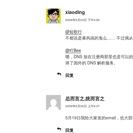
xiaoding
2009年5月23日 下午4:55
@短歌行
不都说是暴风搞的鬼么…… 不过偶
@吖Bee
嗯，DNS 放在注册商那里也是可以的
择了国外的 DNS 解析服务。
回复
总而言之,统而言之
2009年5月26日 上午9:37
5月19日我给大家发的email，也大
回复