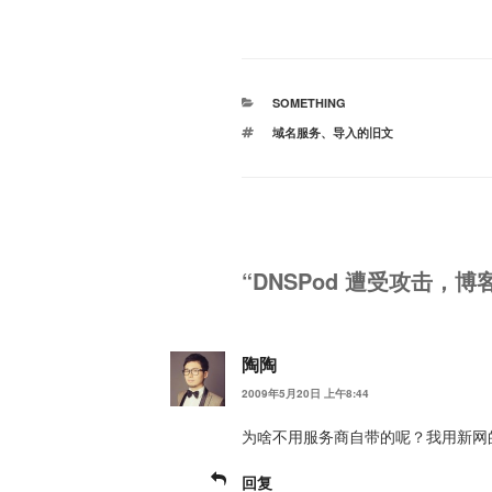
分
SOMETHING
类
标
域名服务
、
导入的旧文
签
“DNSPod 遭受攻击，
陶陶
2009年5月20日 上午8:44
为啥不用服务商自带的呢？我用新网
回复