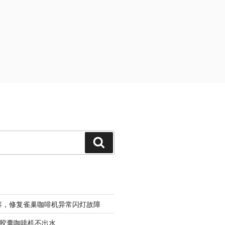
搜
索
容，修复雀巢咖啡机异常闪灯故障
sso胶囊咖啡机不出水