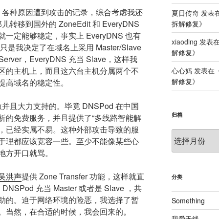
od 各种原因遭到攻击的记录，综合考虑我还
夏日传奇
发表
移到国外的 ZoneEdit 和 EveryDNS
拆解修复
》
定能够稳定，事实上 EveryDNS 也有
xiaoding
发表
是我决定了在域名上采用 Master/Slave
解修复
》
 Server，EveryDNS 充当 Slave，这样我
区的主机上，而且这六台主机分属两个不
心心妈
发表在
解修复
》
提高域名的稳定性。
激并且大力支持的。毕竟 DNSPod 在中国
归档
析的免费服务，并且提供了“多线路智能解
功能，已经实属不易。这种外部攻击导致的服
归
于理都应该宽容一些。至少不能像某些心
档
地方开口就骂。
吴洪声
提供 Zone Transfer 功能，这样就直
分类
NSPod 充当 Master 或者是 Slave ，共
助的。迫于网络环境的险恶，我选择了暂
Something
。当然，在合适的时候，我会回来的。
我爱无线