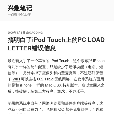
跳
兴趣笔记
至
一点微小的工作
内
容
发
2009年4月5日
由
XIAODING
布
搞明白了iPod Touch上的PC LOAD
于
LETTER错误信息
最近新入手了一个苹果的
iPod Touch
，这个东东跟 iPhone
有几乎一样的硬件配置，只是缺少了通讯功能（电话、短
信等），另外拿掉了摄像头和内置麦克风，不过还好保留
了
WiFi
可以连接 802.11b/g 无线网络。在软件系统方面用
的是和 iPhone 一样的 Mac OSX 特别版本。所以拿回来之
后，搞破解，装第三方程序、游戏，不亦乐乎。
苹果的系统中自带了网络浏览器和邮件客户端等程序，这
些就不用自己费力了。飞信和 QQ 都是免费软件，可以很