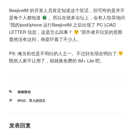
BeejiveIM 的开发人员肯定知道这个笑话，但可怜的是并不
是每个人都知道
。所以在很多论坛上，会有人惊异地问
“我的ipod/iphone 运行BeejiveIM 之后出现了 PC LOAD
LETTER 信息，这是怎么回事？
”原作者开玩笑的意图
显然没有达到，倒是吓着了不少人。
PS: 俺当初也是不明白的人之一。不过好在现在明白了
既然人家不让用了，咱就换免费的 IM+ Lite 吧。
分
格物致知
类
标
IPOD
、
导入的旧文
签
发表回复