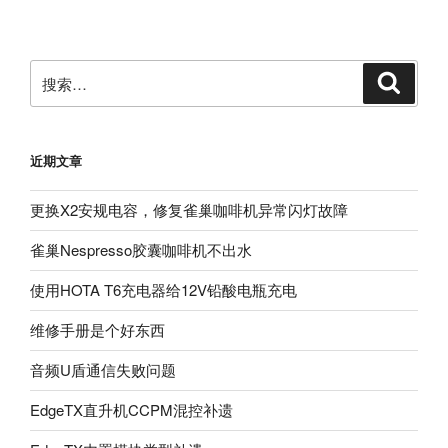
文
章
搜
搜
索
索：
近期文章
更换X2安规电容，修复雀巢咖啡机异常闪灯故障
雀巢Nespresso胶囊咖啡机不出水
使用HOTA T6充电器给12V铅酸电瓶充电
维修手册是个好东西
音频U盾通信失败问题
EdgeTX直升机CCPM混控补遗