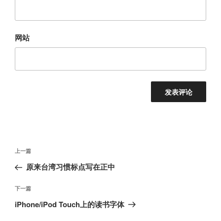
网站
文
上
上一篇
章
一
原来台湾习惯标点写在正中
导
篇
航
文
下
下一篇
章
一
iPhone/iPod Touch上的读书字体
篇