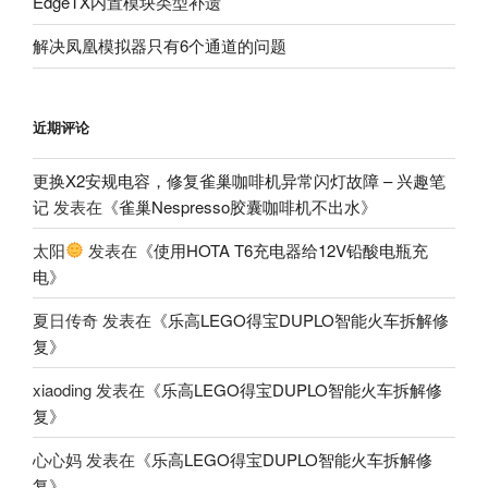
EdgeTX内置模块类型补遗
解决凤凰模拟器只有6个通道的问题
近期评论
更换X2安规电容，修复雀巢咖啡机异常闪灯故障 – 兴趣笔
记
发表在《
雀巢Nespresso胶囊咖啡机不出水
》
太阳
发表在《
使用HOTA T6充电器给12V铅酸电瓶充
电
》
夏日传奇
发表在《
乐高LEGO得宝DUPLO智能火车拆解修
复
》
xiaoding
发表在《
乐高LEGO得宝DUPLO智能火车拆解修
复
》
心心妈
发表在《
乐高LEGO得宝DUPLO智能火车拆解修
复
》