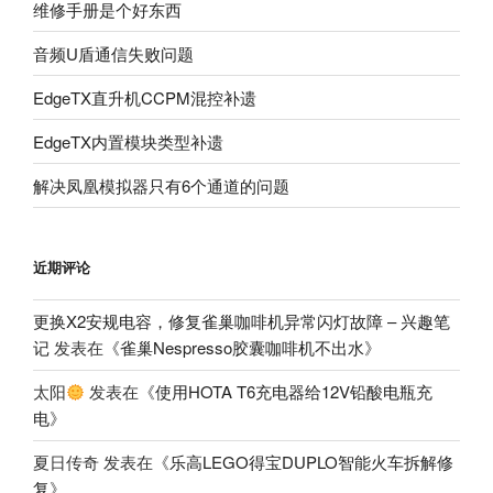
维修手册是个好东西
音频U盾通信失败问题
EdgeTX直升机CCPM混控补遗
EdgeTX内置模块类型补遗
解决凤凰模拟器只有6个通道的问题
近期评论
更换X2安规电容，修复雀巢咖啡机异常闪灯故障 – 兴趣笔
记
发表在《
雀巢Nespresso胶囊咖啡机不出水
》
太阳
发表在《
使用HOTA T6充电器给12V铅酸电瓶充
电
》
夏日传奇
发表在《
乐高LEGO得宝DUPLO智能火车拆解修
复
》