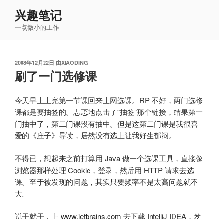
跳
兴趣笔记
至
一点微小的工作
内
容
发
2008年12月22日
由
XIAODING
布
刷了一门选修课
于
今天早上上完第一节课回来上网选课。RP 不好，两门选修
课都是要抽签的。忐忑地点击了“抽签”那个链接，结果第一
门抽中了，第二门课没有抽中。但是这第二门课是我很喜
爱的《庄子》导读，居然没有选上让我好生郁闷。
不得已，想起来之前打算用 Java 做一个选课工具，直接像
浏览器那样处理 Cookie，登录，然后用 HTTP 请求去选
课。至于被发现的问题，其实只要频率不是太高问题就不
大。
说干就干，上
www.jetbrains.com
去下载 IntelliJ IDEA，发