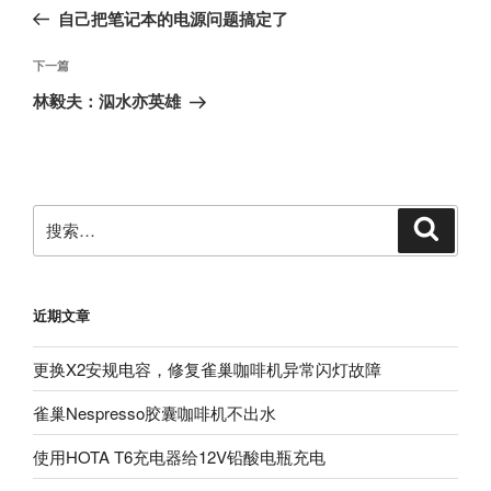
章
一
自己把笔记本的电源问题搞定了
导
篇
航
文
下
下一篇
章
一
林毅夫：泅水亦英雄
篇
文
章
搜
搜
索
索：
近期文章
更换X2安规电容，修复雀巢咖啡机异常闪灯故障
雀巢Nespresso胶囊咖啡机不出水
使用HOTA T6充电器给12V铅酸电瓶充电